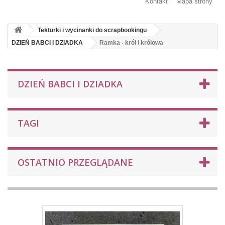
Kontakt
Mapa strony
Tekturki i wycinanki do scrapbookingu
DZIEŃ BABCI I DZIADKA
Ramka - król i królowa
DZIEŃ BABCI I DZIADKA
TAGI
OSTATNIO PRZEGLĄDANE