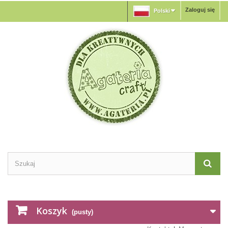
Zaloguj się
Polski
Koszyk
(pusty)