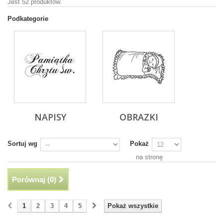
Jest 52 produktów.
Podkategorie
NAPISY
OBRAZKI
Sortuj wg
Pokaż
na stronę
Porównaj (
0
)
1
2
3
4
5
Pokaż wszystkie