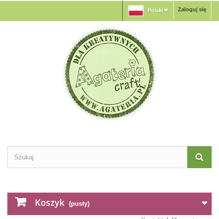
Zaloguj się
Polski
Koszyk
(pusty)