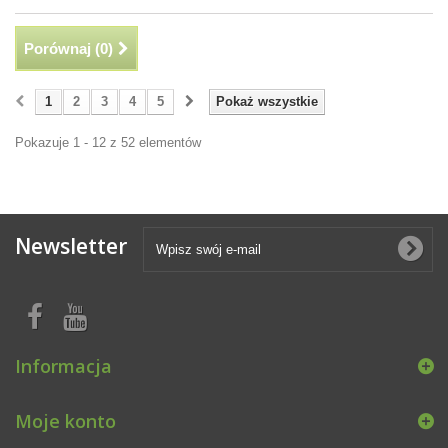
Porównaj (
0
)
1
2
3
4
5
Pokaż wszystkie
Pokazuje 1 - 12 z 52 elementów
Newsletter
Informacja
Moje konto