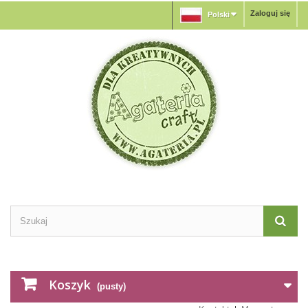
Zaloguj się
Polski
Koszyk
(pusty)