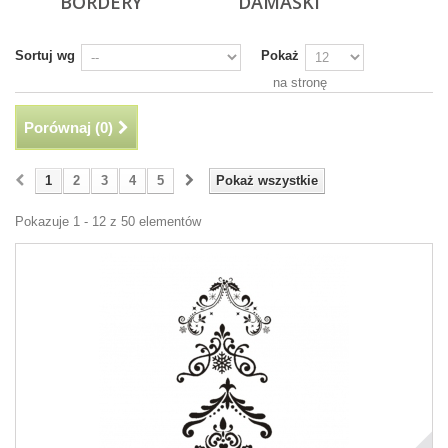
BORDERY
DAMASKI
Sortuj wg
Pokaż
na stronę
Porównaj (
0
)
1
2
3
4
5
Pokaż wszystkie
Pokazuje 1 - 12 z 50 elementów