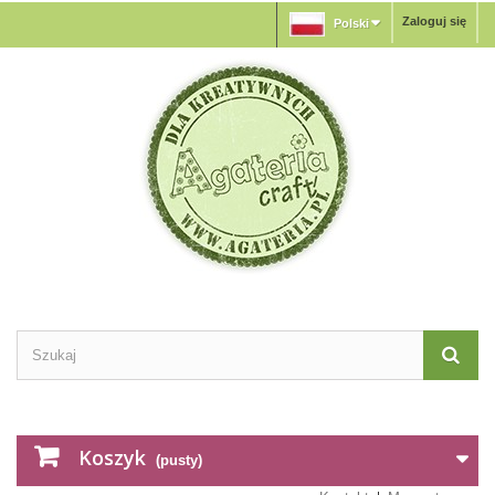
Zaloguj się
Polski
Koszyk
(pusty)