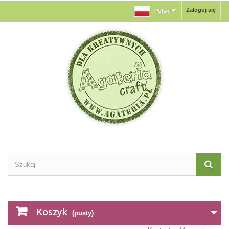
Zaloguj się
Polski
Koszyk
(pusty)