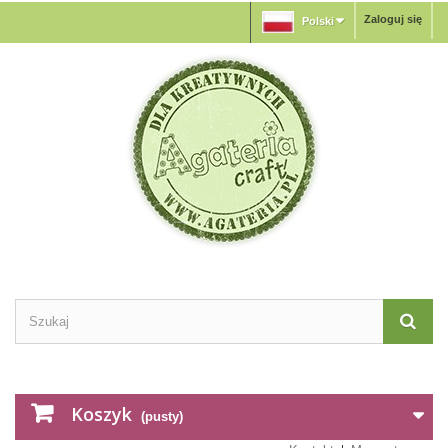
Zaloguj się
Polski
Koszyk
(pusty)