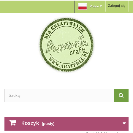
Zaloguj się
Polski
Koszyk
(pusty)