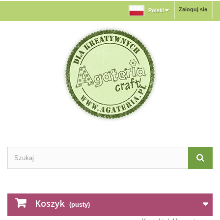
Zaloguj się
Polski
Koszyk
(pusty)