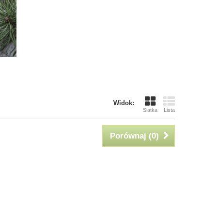
Widok:
Siatka
Lista
Porównaj (
0
)