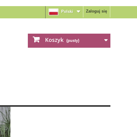
Zaloguj się
Polski
Koszyk
(pusty)