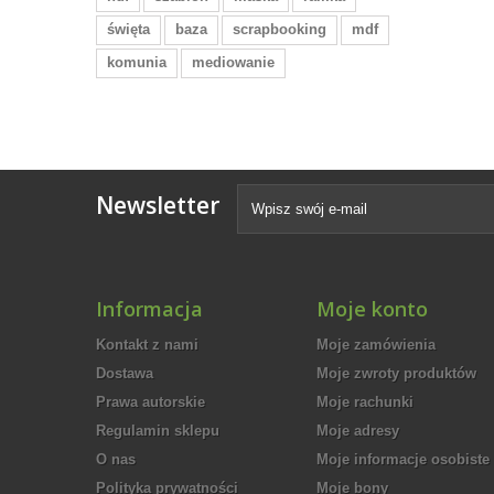
święta
baza
scrapbooking
mdf
komunia
mediowanie
Newsletter
Informacja
Moje konto
Kontakt z nami
Moje zamówienia
Dostawa
Moje zwroty produktów
Prawa autorskie
Moje rachunki
Regulamin sklepu
Moje adresy
O nas
Moje informacje osobiste
Polityka prywatności
Moje bony