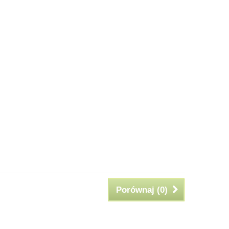
Porównaj (
0
)