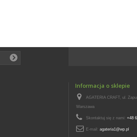
Informacja o sklepie
AGATERIA CRAFT, ul. Zapus
Warszawa
Skontaktuj się z nami:
+48 6
E-mail:
agateria1@wp.pl