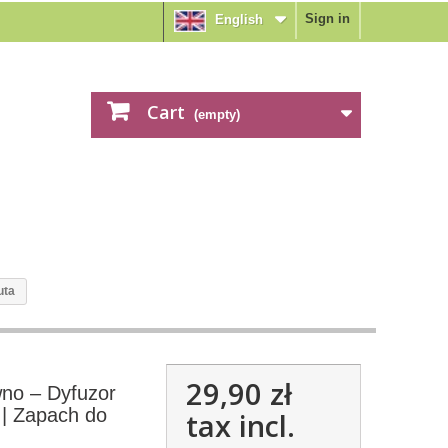
Sign in
English
Cart
(empty)
uta
29,90 zł
no – Dyfuzor
| Zapach do
tax incl.