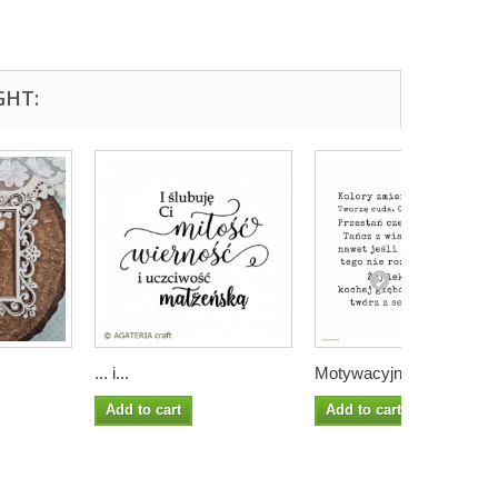
GHT:
... i...
Motywacyjne...
Add to cart
Add to cart