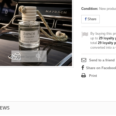
Condition:
New produ
Share
By buying this p
up to
29
loyalty 
total
29
loyalty 
converted into a
View larger
Send to a friend
Share on Faceboo
Print
IEWS