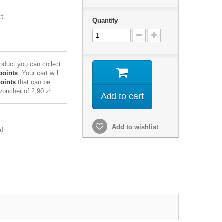
ct
Quantity
roduct you can collect
points
. Your cart will
points
that can be
 voucher of
2,90 zł
.
Add to cart
Add to wishlist
k!