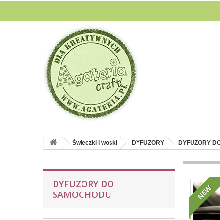
Świeczki i woski
DYFUZORY
DYFUZORY D
DYFUZORY DO
NEW
SAMOCHODU