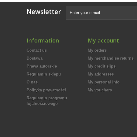
Newsletter
Information
My account
Contact us
My orders
Dostawa
My merchandise returns
Prawa autorskie
My credit slips
Regulamin sklepu
My addresses
O nas
My personal info
Polityka prywatności
My vouchers
Regulamin programu
lojalnościowego