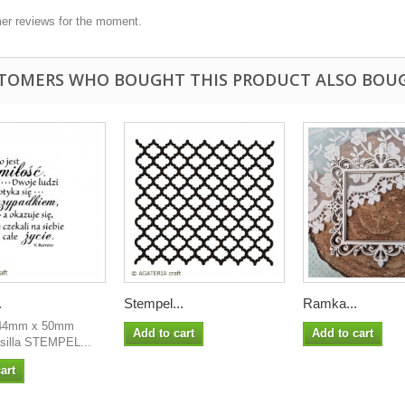
er reviews for the moment.
TOMERS WHO BOUGHT THIS PRODUCT ALSO BOU
.
Stempel...
Ramka...
 44mm x 50mm
Add to cart
Add to cart
asilla STEMPEL...
art