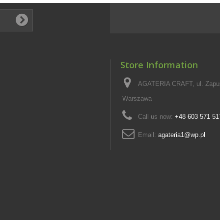
Store Information
AGATERIA CRAFT, ul. Zapus
Warszawa
Call us now:
+48 603 571 51
Email:
agateria1@wp.pl