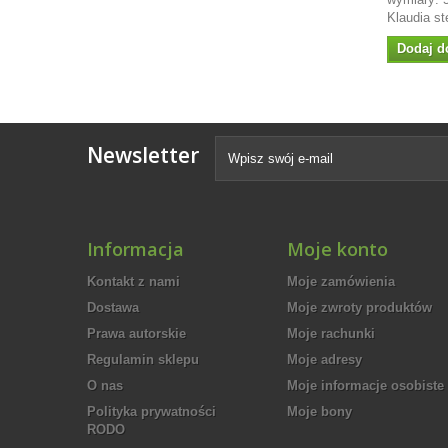
Klaudia st
Dodaj d
Newsletter
Informacja
Moje konto
Kontakt z nami
Moje zamówienia
Dostawa
Moje zwroty produktów
Prawa autorskie
Moje rachunki
Regulamin sklepu
Moje adresy
O nas
Moje informacje osobiste
Polityka prywatności
Moje bony
RODO