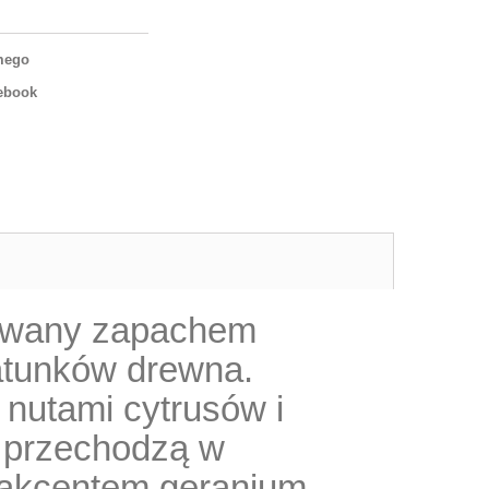
mego
ebook
rowany zapachem
gatunków drewna.
 nutami cytrusów i
e przechodzą w
 akcentem geranium.