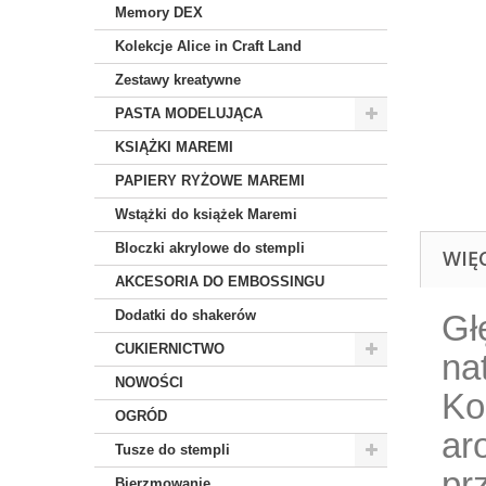
Memory DEX
Kolekcje Alice in Craft Land
Zestawy kreatywne
PASTA MODELUJĄCA
KSIĄŻKI MAREMI
PAPIERY RYŻOWE MAREMI
Wstążki do książek Maremi
Bloczki akrylowe do stempli
WIĘ
AKCESORIA DO EMBOSSINGU
Dodatki do shakerów
Gł
CUKIERNICTWO
na
NOWOŚCI
Ko
OGRÓD
ar
Tusze do stempli
pr
Bierzmowanie