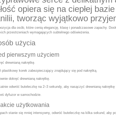
łość opiera się na ciepłej bazie
nilii, tworząc wyjątkowo przyj
pozycja dla osób, które cenią elegancję, klasę i ponadczasowe zapachy. Dos
lkich przestrzeniach wymagających subtelnego odświeżenia.
osób użycia
ed pierwszym użyciem
ęć drewnianą nakrętkę.
 plastikowy korek zabezpieczający znajdujący się pod nakrętką.
wnie dokręć drewnianą nakrętkę.
katnie odwróć buteleczkę na 2–3 sekundy, aby nasączyć drewnianą nakrętk
eś dyfuzor w samochodzie.
rakcie użytkowania
pach stanie się mniej intensywny, odwróć buteleczkę na kilka sekund, aby