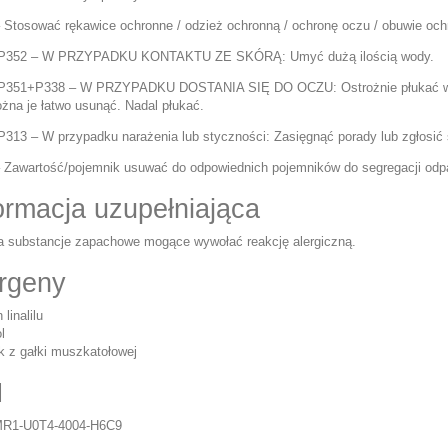
 Stosować rękawice ochronne / odzież ochronną / ochronę oczu / obuwie och
P352 – W PRZYPADKU KONTAKTU ZE SKÓRĄ: Umyć dużą ilością wody.
351+P338 – W PRZYPADKU DOSTANIA SIĘ DO OCZU: Ostrożnie płukać wodą 
ożna je łatwo usunąć. Nadal płukać.
313 – W przypadku narażenia lub styczności: Zasięgnąć porady lub zgłosić s
 Zawartość/pojemnik usuwać do odpowiednich pojemników do segregacji odpa
ormacja uzupełniająca
a substancje zapachowe mogące wywołać reakcję alergiczną.
rgeny
 linalilu
l
ek z gałki muszkatołowej
I
MR1-U0T4-4004-H6C9