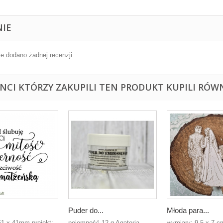
NIE
ie dodano żadnej recenzji.
ENCI KTÓRZY ZAKUPILI TEN PRODUKT KUPILI RÓWN
Puder do...
Młoda para...
51 x 41mm projekt:
pojemność 12 g Agateria
wymiary: 9,5 x 7 cm