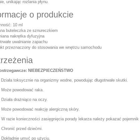
ie, unikając rozlania płynu.
ormacje o produkcie
mność: 10 ml
ana buteleczka ze sznureczkiem
niana nakrętka dyfuzyjna
otrwałe uwalnianie zapachu
ukt przeznaczony do stosowania we wnętrzu samochodu
rzeżenia
 ostrzegawcze: NIEBEZPIECZEŃSTWO
 Działa toksycznie na organizmy wodne, powodując długotrwałe skutki.
 Może powodować raka.
 Działa drażniąco na oczy.
 Może powodować reakcję alergiczną skóry.
 W razie konieczności zasięgnięcia porady lekarza należy pokazać pojemnik l
 Chronić przed dziećmi.
 Dokładnie umyć po użyciu.