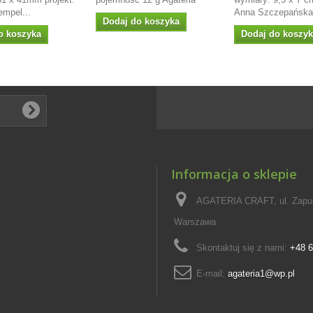
empel...
Anna Szczepańska.
Dodaj do koszyka
o koszyka
Dodaj do koszy
Informacja o sklepie
AGATERIA CRAFT, ul. Zapus
Warszawa
Skontaktuj się z nami:
+48 6
E-mail:
agateria1@wp.pl