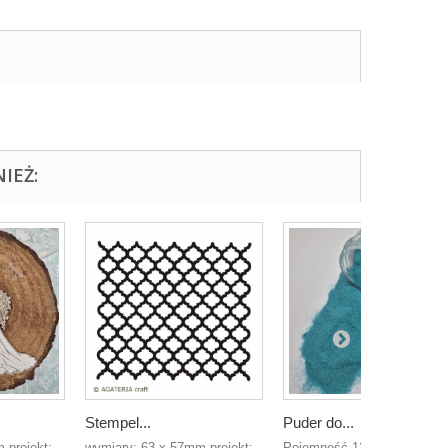
IEŻ:
Stempel...
Puder do...
 projekt:
wymiary: 63 x 57mm projekt:
Pojemność 12g