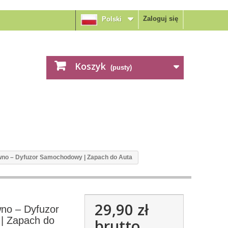
Zaloguj się
Polski
Koszyk
(pusty)
no – Dyfuzor Samochodowy | Zapach do Auta
29,90 zł
no – Dyfuzor
| Zapach do
brutto