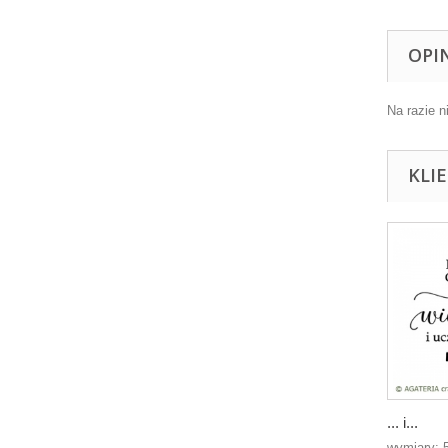
OPI
Na razie n
KLI
... i...
wymiary: 