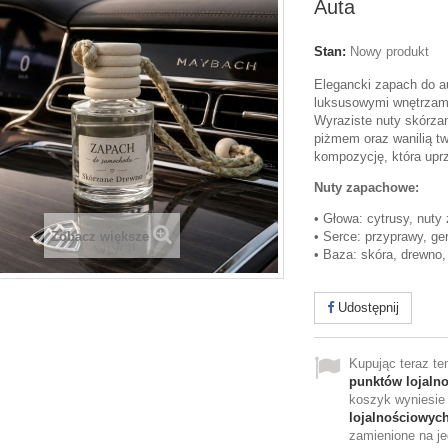
Auta
Stan:
Nowy produkt
Elegancki zapach do a
luksusowymi wnętrzami 
Wyraziste nuty skórzan
piżmem oraz wanilią tw
kompozycję, która upr
Nuty zapachowe:
• Głowa: cytrusy, nuty
Zobacz większe
• Serce: przyprawy, ge
• Baza: skóra, drewno,
Udostępnij
Kupując teraz t
punktów lojaln
koszyk wyniesi
lojalnościowyc
zamienione na je