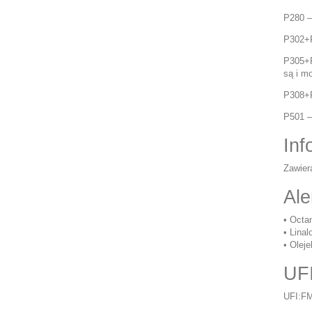
P280 –
P302+
P305+P
są i m
P308+P
P501 –
Inf
Zawier
Ale
• Octan
• Linalo
• Olej
UF
UFI:F