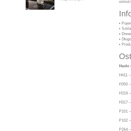
ostrożn
Inf
• Poje
• Szkl
• Drew
• Dług
• Prod
Ost
Hasło
H411 –
H350 –
H319 –
H317 –
P101 –
P102 –
P264 –