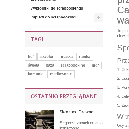
Ca
Wykrojniki do scrapbookingu
Papiery do scrapbookingu
wa
To pro
niewie
TAGI
Sp
hdf
szablon
maska
ramka
Prz
święta
baza
scrapbooking
mdf
Odkr
komunia
mediowanie
Usuń
Pono
OSTATNIO PRZEGLĄDANE
Deli
Zawi
Skórzane Drewno –...
W t
Elegancki zapach do auta
Gdy za
inspirowany...