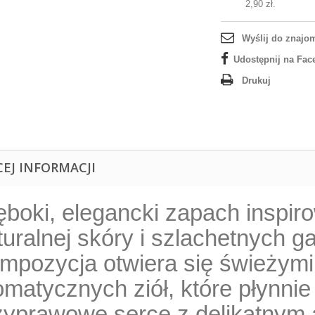
2,90 zł
.
Wyślij do znajo
Udostępnij na Fac
Drukuj
CEJ INFORMACJI
ęboki, elegancki zapach inspi
turalnej skóry i szlachetnych 
mpozycja otwiera się świeżymi
omatycznych ziół, które płynni
zyprawowe serce z delikatnym