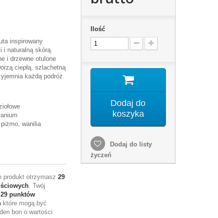
Ilość
uta inspirowany
i naturalną skórą.
e i drzewne otulone
orzą ciepłą, szlachetną
zyjemnia każdą podróż.
Dodaj do
 ziołowe
koszyka
ranium
 piżmo, wanilia
Dodaj do listy
życzeń
en produkt otrzymasz
29
ościowych
. Twój
e
29
punktów
h
które mogą być
den bon o wartości