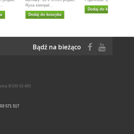
..
Rysa stempel...
Dodaj do koszyka
ka
Dodaj do koszyka
Bądź na bieżąco
tna 8/100 02-483
03 571 517