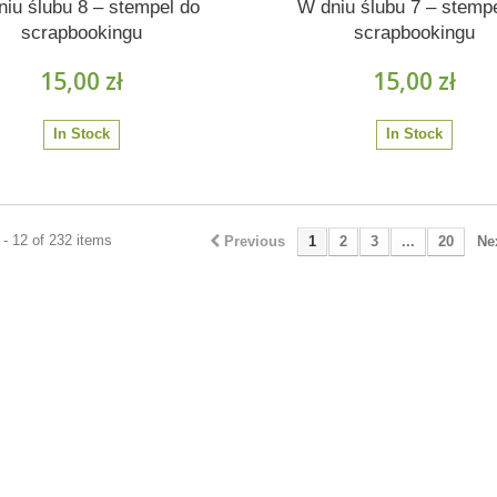
iu ślubu 8 – stempel do
W dniu ślubu 7 – stemp
scrapbookingu
scrapbookingu
15,00 zł
15,00 zł
In Stock
In Stock
- 12 of 232 items
Previous
1
2
3
...
20
Ne