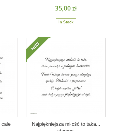
35,00 zł
In Stock
NEW
 całe
Najpiękniejsza miłość to taka...
– stempel...