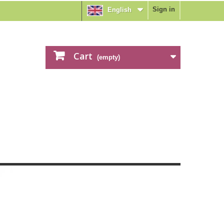
Sign in
English
Cart
(empty)