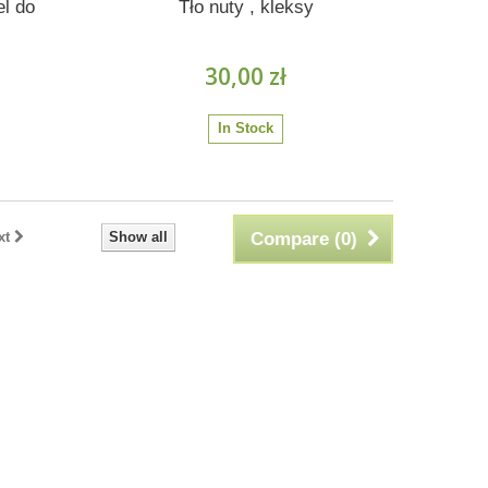
el do
Tło nuty , kleksy
30,00 zł
In Stock
xt
Show all
Compare (
0
)