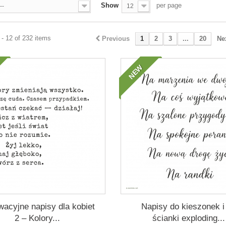
Show
per page
--
12
- 12 of 232 items
Previous
1
2
3
...
20
Ne
NEW
acyjne napisy dla kobiet
Napisy do kieszonek i
2 – Kolory...
ścianki exploding...