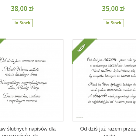
38,00 zł
35,00 zł
In Stock
In Stock
NEW
aw ślubnych napisów dla
Od dziś już razem przez
nowożeńców do...
życie –...