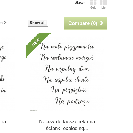
View:
Grid
List
xt
Show all
Compare (
0
)
NEW
 na
Napisy do kieszonek i na
ścianki exploding...