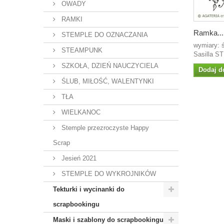
OWADY
RAMKI
Ramka...
STEMPLE DO OZNACZANIA
wymiary: ś
STEAMPUNK
Sasilla S
SZKOŁA, DZIEŃ NAUCZYCIELA
Dodaj d
ŚLUB, MIŁOŚĆ, WALENTYNKI
TŁA
WIELKANOC
Stemple przezroczyste Happy
Scrap
Jesień 2021
STEMPLE DO WYKROJNIKÓW
Tekturki i wycinanki do
scrapbookingu
Maski i szablony do scrapbookingu