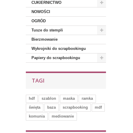
CUKIERNICTWO
NOWOŚCI
OGRÓD
Tusze do stempli
Bierzmowanie
Wykrojniki do scrapbookingu
Papiery do scrapbookingu
TAGI
hdf
szablon
maska
ramka
święta
baza
scrapbooking
mdf
komunia
mediowanie