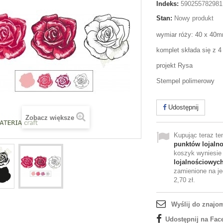
Indeks:
590255782981
Stan:
Nowy produkt
wymiar róży: 40 x 40
komplet składa się z 4
projekt Rysa
Stempel polimerowy
Udostępnij
Zobacz większe
Kupując teraz t
punktów lojaln
koszyk wyniesi
lojalnościowyc
zamienione na je
2,70 zł
.
Wyślij do znajo
Udostępnij na Fac