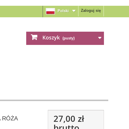
Zaloguj się
Polski
Koszyk
(pusty)
27,00 zł
 RÓŻA
brutto