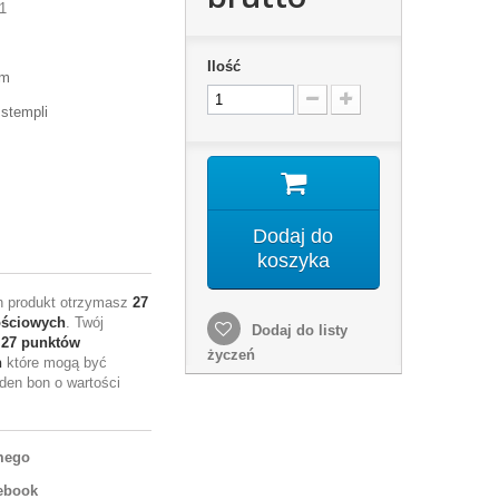
1
Ilość
mm
 stempli
Dodaj do
koszyka
en produkt otrzymasz
27
ościowych
. Twój
Dodaj do listy
e
27
punktów
życzeń
h
które mogą być
den bon o wartości
mego
ebook