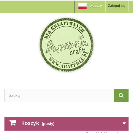
Zaloguj się
Polski
Koszyk
(pusty)