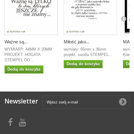
Ważne są...
Miłość jako...
MASKA
WYMIARY: 44MM X 20MM
wymiary: 65mm x 36mm
wymiar
PROJEKT: HOGATA
projekt: sasilla STEMPEL...
Klaudi
STEMPEL DO...
Dodaj do koszyka
Dod
Dodaj do koszyka
Newsletter