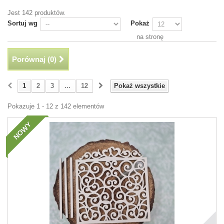
Jest 142 produktów.
Sortuj wg
Pokaż
na stronę
Porównaj (
0
)
1
2
3
...
12
Pokaż wszystkie
Pokazuje 1 - 12 z 142 elementów
NOWY