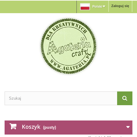
Zaloguj się
Polski
Koszyk
(pusty)