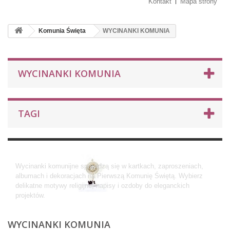
Kontakt
Mapa strony
Komunia Święta
WYCINANKI KOMUNIA
WYCINANKI KOMUNIA
TAGI
WYCINANKI KOMUNIA
Wycinanki komunijne sprawdzą się w kartkach, zaproszeniach,
albumach i dekoracjach na Pierwszą Komunię Świętą. Wybierz
delikatne motywy religijne, napisy i ozdoby do eleganckich
projektów.
WYCINANKI KOMUNIA