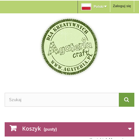
Zaloguj się
Polski
Koszyk
(pusty)