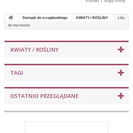
Kontakt
Mapa strony
Stemple do scrapbookingu
KWIATY / ROŚLINY
Lilia
do wycinania
KWIATY / ROŚLINY
TAGI
OSTATNIO PRZEGLĄDANE