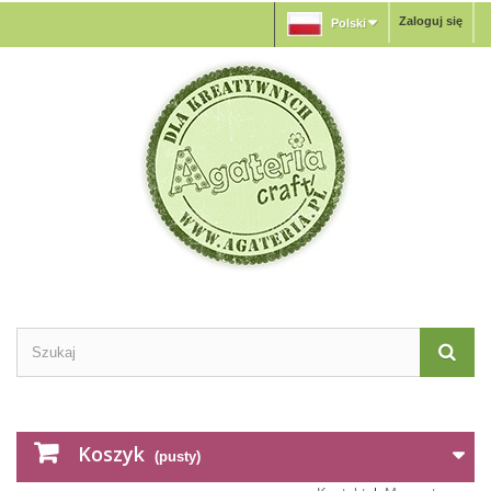
Zaloguj się
Polski
Koszyk
(pusty)