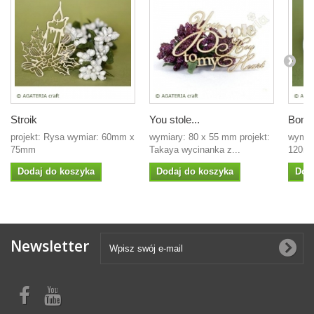
Stroik
You stole...
Bomb
projekt: Rysa wymiar: 60mm x
wymiary: 80 x 55 mm projekt:
wymia
75mm
Takaya wycinanka z...
120mm
Dodaj do koszyka
Dodaj do koszyka
Dod
Newsletter