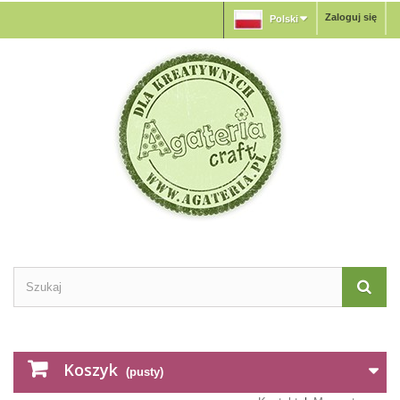
Zaloguj się
Polski
Koszyk
(pusty)