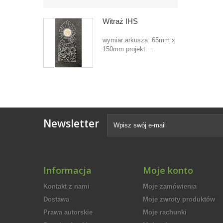
Witraż IHS
wymiar arkusza: 65mm x
150mm projekt:...
Newsletter
Informacja
Moje konto
Kontakt z nami
Moje zamówienia
Dostawa
Moje zwroty produktów
Prawa autorskie
Moje rachunki