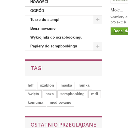
NOWOŚCI
Moje...
OGRÓD
wymiary a
Tusze do stempli
projekt: Kl
Bierzmowanie
Dodaj d
Wykrojniki do scrapbookingu
Papiery do scrapbookingu
TAGI
hdf
szablon
maska
ramka
święta
baza
scrapbooking
mdf
komunia
mediowanie
OSTATNIO PRZEGLĄDANE