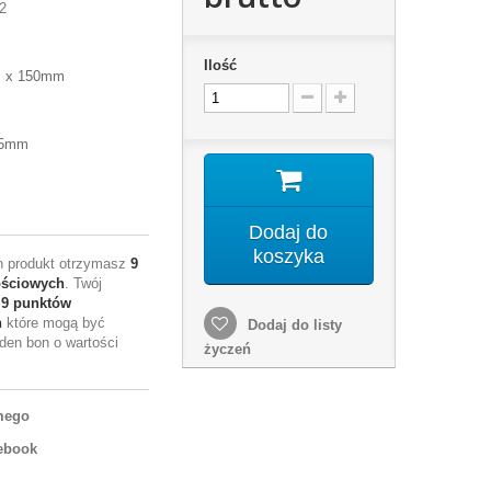
2
Ilość
m x 150mm
1,5mm
Dodaj do
koszyka
en produkt otrzymasz
9
ościowych
. Twój
e
9
punktów
h
które mogą być
Dodaj do listy
den bon o wartości
życzeń
mego
ebook