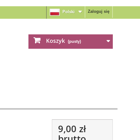
Zaloguj się
Polski
Koszyk
(pusty)
9,00 zł
brutto