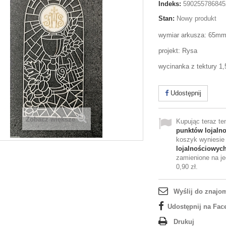
Indeks:
590255786845
Stan:
Nowy produkt
wymiar arkusza: 65m
projekt: Rysa
wycinanka z tektury 
Udostępnij
Zobacz większe
Kupując teraz t
punktów lojaln
koszyk wyniesi
lojalnościowyc
zamienione na je
0,90 zł
.
Wyślij do znajo
Udostępnij na Fac
Drukuj