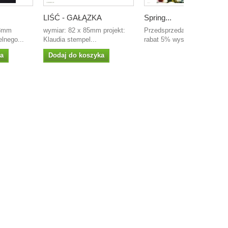
LIŚĆ - GAŁĄZKA
Spring...
73mm
wymiar: 82 x 85mm projekt:
Przedsprzedaż do 24 marca
lnego...
Klaudia stempel...
rabat 5% wysyłka od...
ka
Dodaj do koszyka