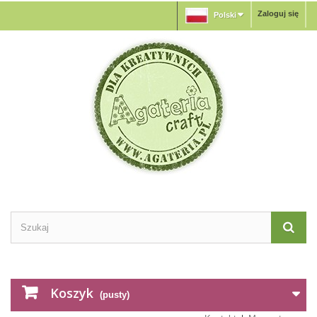
Zaloguj się
Polski
Koszyk
(pusty)