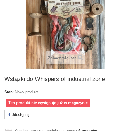
Zobacz większe
Wstązki do Whispers of industrial zone
Stan:
Nowy produkt
Ten produkt nie występuje już w magazynie
Udostępnij
Kupując teraz ten produkt otrzymasz
9
punktów