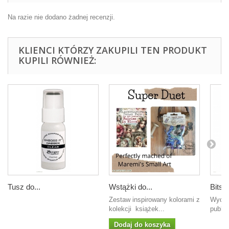
Na razie nie dodano żadnej recenzji.
KLIENCI KTÓRZY ZAKUPILI TEN PRODUKT
KUPILI RÓWNIEŻ:
Tusz do...
Wstążki do...
Bits 
Zestaw inspirowany kolorami z
Wydawca ‏ : ‎ In
kolekcji książek...
publis
Dodaj do koszyka