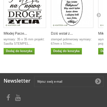
Młodej Parze...
Dziś wstał z...
Miłość
wymiary: 35 x 35 mm projekt:
stempel polimerowy wymiary:
wymia
Sasilla STEMPEL...
67mm x 57mm...
projek
Dodaj do koszyka
Dodaj do koszyka
Dod
Newsletter