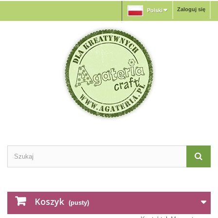
Zaloguj się
Polski
Koszyk
(pusty)