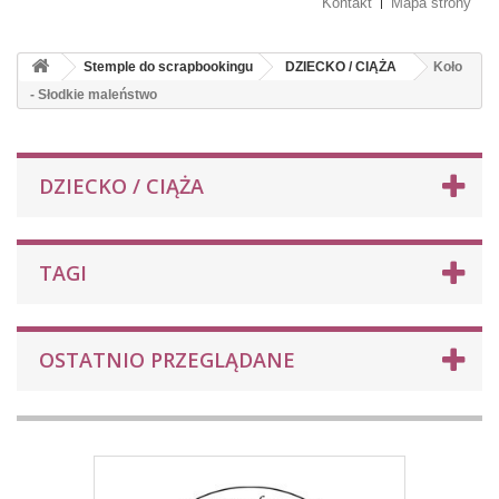
Kontakt
Mapa strony
Stemple do scrapbookingu
DZIECKO / CIĄŻA
Koło
- Słodkie maleństwo
DZIECKO / CIĄŻA
TAGI
OSTATNIO PRZEGLĄDANE