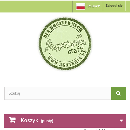
Zaloguj się
Polski
Koszyk
(pusty)