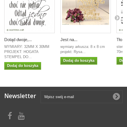
Dotąd dwoje,...
Jest na...
Tło nu
WYMIARY: 32MM X 30MM
wymiary arkusza: 8 x 8 cm
stemp
PROJEKT: HOGATA
projekt: Rysa...
70mm 
STEMPEL DO...
Dodaj do koszyka
Dod
Dodaj do koszyka
Newsletter