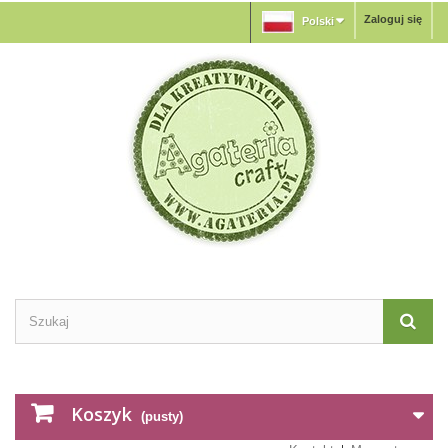
Zaloguj się
Polski
Koszyk
(pusty)