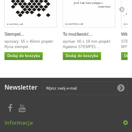
Stempel...
To możliwość...
Witaj
wymiary: 55 x 45mm projekt:
wymiar: 60 x 19 mm projekt:
STEM
Rysa stempel...
Agateria STEMPEL...
WYMI
Dodaj do koszyka
Dodaj do koszyka
Dod
Newsletter
Informacja