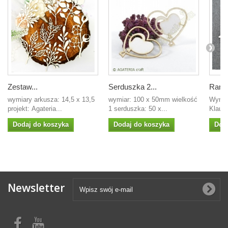
Zestaw...
Serduszka 2...
Ramk
wymiary arkusza: 14,5 x 13,5
wymiar: 100 x 50mm wielkość
Wymia
projekt: Agateria...
1 serduszka: 50 x...
Klaudi
Dodaj do koszyka
Dodaj do koszyka
Dod
Newsletter