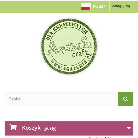
Zaloguj się
Polski
Koszyk
(pusty)