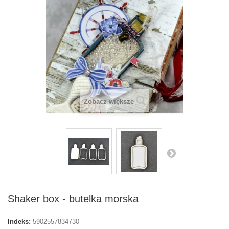
Zobacz większe
Shaker box - butelka morska
Indeks:
5902557834730