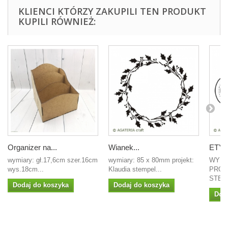
KLIENCI KTÓRZY ZAKUPILI TEN PRODUKT
KUPILI RÓWNIEŻ:
Organizer na...
Wianek...
ETYK
wymiary: gł.17,6cm szer.16cm
wymiary: 85 x 80mm projekt:
WYMI
wys.18cm...
Klaudia stempel...
PROJ
STEMP
Dodaj do koszyka
Dodaj do koszyka
Dod