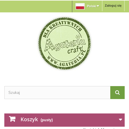
Zaloguj się
Polski
Koszyk
(pusty)