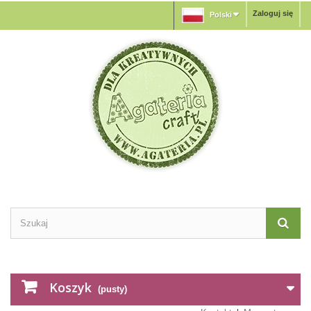
Zaloguj się
Polski
Koszyk
(pusty)