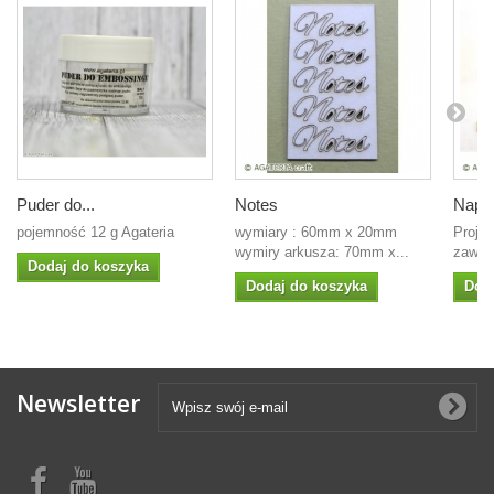
Puder do...
Notes
Napisy
pojemność 12 g Agateria
wymiary : 60mm x 20mm
Projek
wymiry arkusza: 70mm x...
zawier
Dodaj do koszyka
Dodaj do koszyka
Dod
Newsletter