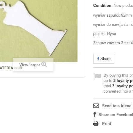
Condition:
New produ
wymiar szpulki: 92m
wymiar do nawijania - 
projekt: Rysa
Zestaw zawiera 3 sztuk
Share
View larger
By buying this p
up to
3
loyalty p
total
3
loyalty po
converted into a
Send to a friend
Share on Faceboo
Print