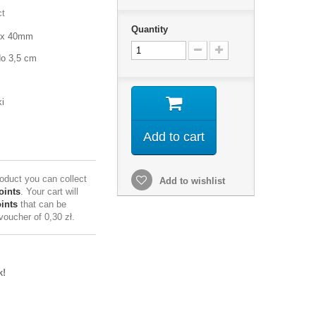
ct
Quantity
m x 40mm
do 3,5 cm
i
Add to cart
roduct you can collect
Add to wishlist
oints
. Your cart will
ints
that can be
 voucher of
0,30 zł
.
k!