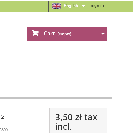
Sign in
English
Cart
(empty)
3,50 zł
tax
 2
incl.
0800