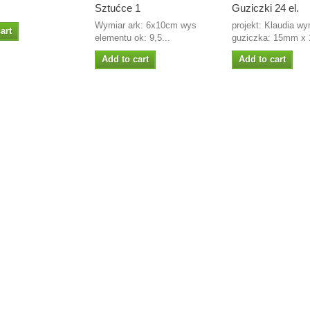
Sztućce 1
Guziczki 24 el.
Wymiar ark: 6x10cm wys
projekt: Klaudia wy
art
elementu ok: 9,5...
guziczka: 15mm x 
Add to cart
Add to cart