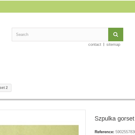
contact
sitemap
set 2
Szpulka gorset
Reference:
590255783