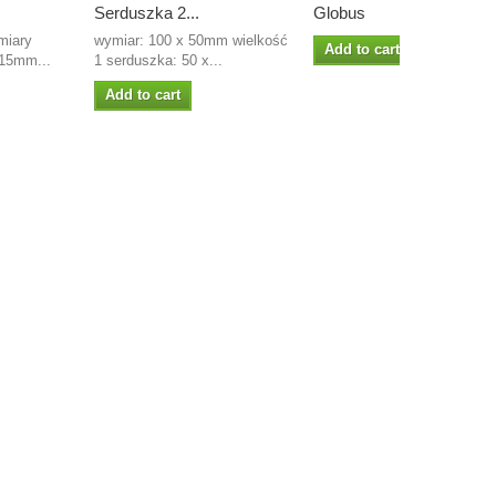
Serduszka 2...
Globus
miary
wymiar: 100 x 50mm wielkość
Add to cart
15mm...
1 serduszka: 50 x...
Add to cart