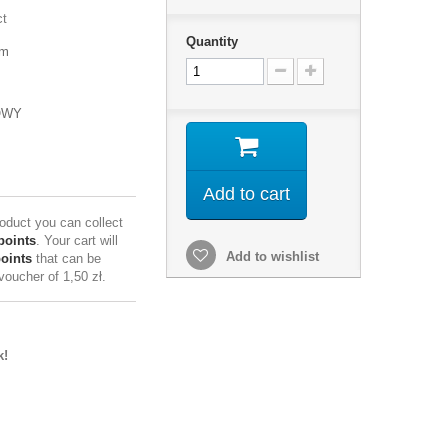
ct
Quantity
mm
OWY
Add to cart
roduct you can collect
points
. Your cart will
Add to wishlist
points
that can be
 voucher of
1,50 zł
.
k!