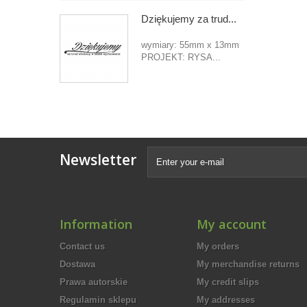
Dziękujemy za trud...
wymiary: 55mm x 13mm
PROJEKT: RYSA...
Newsletter
Information
My account
Contact us
My orders
Dostawa
My merchandise returns
Prawa autorskie
My credit slips
Regulamin sklepu
My addresses