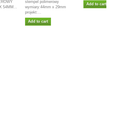
EROWY
stempel polimerowy
Add to cart
 54MM...
wymiary:44mm x 29mm
projekt:...
Add to cart