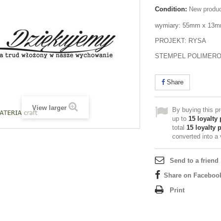
Condition:
New produ
wymiary: 55mm x 13
PROJEKT: RYSA
STEMPEL POLIMER
Share
View larger
By buying this p
up to
15
loyalty 
total
15
loyalty 
converted into a
Send to a friend
Share on Faceboo
Print