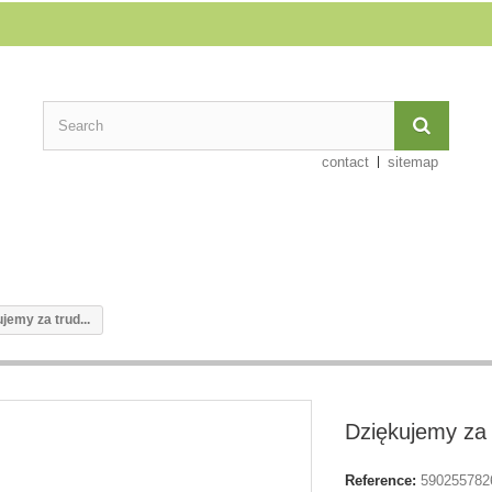
contact
sitemap
jemy za trud...
Dziękujemy za 
Reference:
590255782