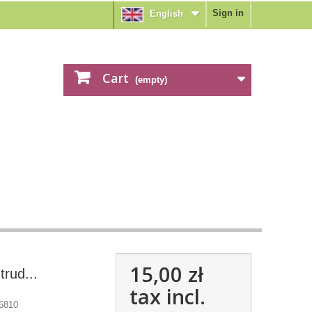
Sign in
English
Cart
(empty)
15,00 zł
trud...
tax incl.
6810