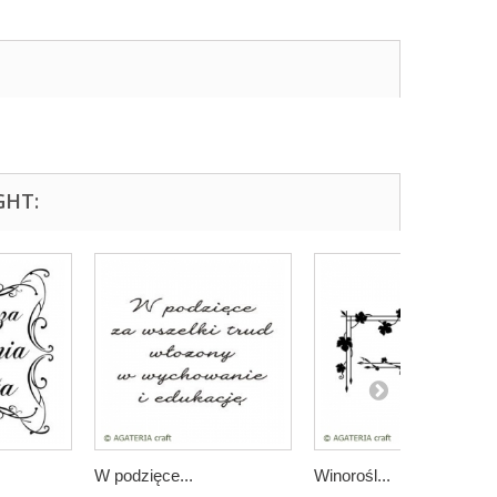
GHT:
W podzięce...
Winorośl...