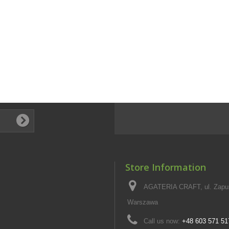
Store Information
AGATERIA CRAFT, ul. Zapus
Warszawa
Call us now:
+48 603 571 51