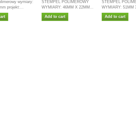
olimerowy wymiary:
STEMPEL POLIMEROWY
STEMPEL POLIM
m projekt:...
WYMIARY: 46MM X 22MM...
WYMIARY: 51MM X
art
Add to cart
Add to cart