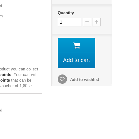
ct
Quantity
mm
Add to cart
roduct you can collect
points
. Your cart will
Add to wishlist
points
that can be
 voucher of
1,80 zł
.
k!