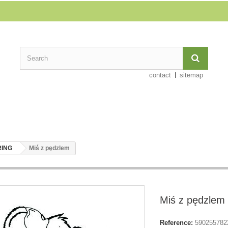
contact
sitemap
RING
Miś z pędzlem
Miś z pędzlem
Reference:
590255782