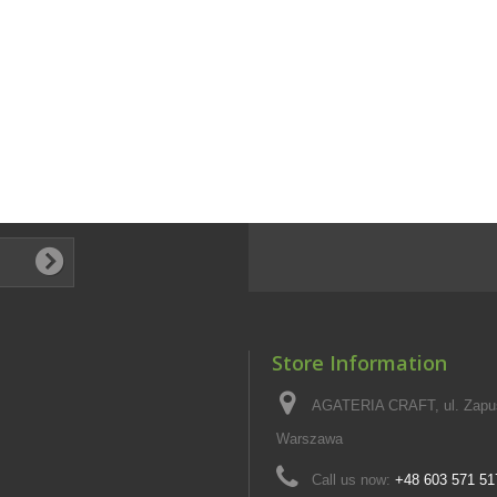
Store Information
AGATERIA CRAFT, ul. Zapus
Warszawa
Call us now:
+48 603 571 51