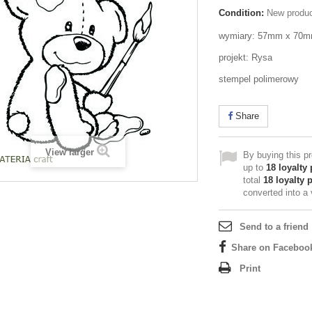
Condition:
New produ
wymiary: 57mm x 70
projekt: Rysa
stempel polimerowy
Share
View larger
By buying this p
up to
18
loyalty 
total
18
loyalty 
converted into a
Send to a friend
Share on Faceboo
Print