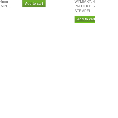
 14mm
WYMIARY: 45MM X 22MM
Add to cart
TEMPEL...
PROJEKT: SASILLA
STEMPEL...
Add to cart