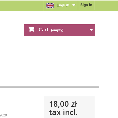
Sign in
English
Cart
(empty)
18,00 zł
tax incl.
2829