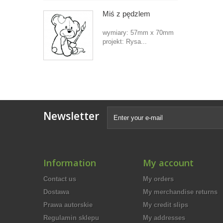
Miś z pędzlem
wymiary: 57mm x 70mm
projekt: Rysa...
Newsletter
Information
My account
Contact us
My orders
Dostawa
My merchandise returns
Prawa autorskie
My credit slips
Regulamin sklepu
My addresses