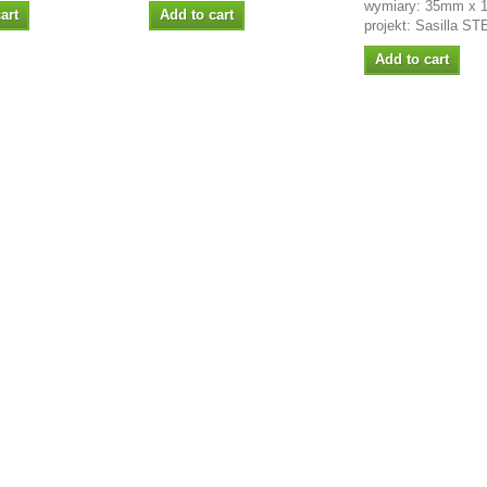
wymiary: 35mm x
art
Add to cart
projekt: Sasilla S
Add to cart