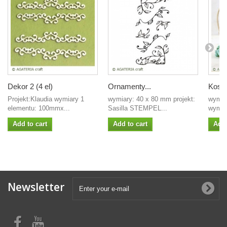
Dekor 2 (4 el)
Ornamenty...
Koszy
Projekt:Klaudia wymiary 1
wymiary: 40 x 80 mm projekt:
wymia
elementu: 100mmx...
Sasilla STEMPEL...
wymia
Add to cart
Add to cart
Add 
Newsletter