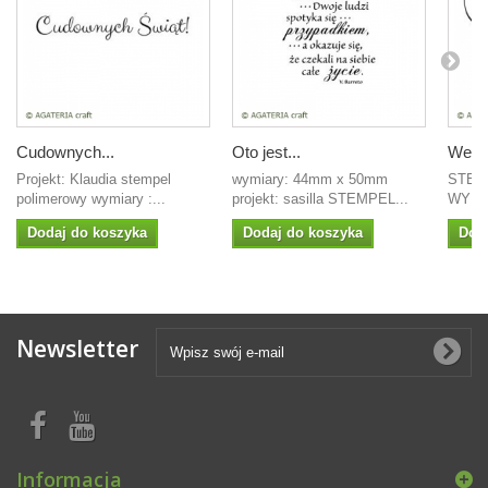
Cudownych...
Oto jest...
Wesoł
Projekt: Klaudia stempel
wymiary: 44mm x 50mm
STEM
polimerowy wymiary :...
projekt: sasilla STEMPEL...
WYMI
Dodaj do koszyka
Dodaj do koszyka
Dod
Newsletter
Informacja