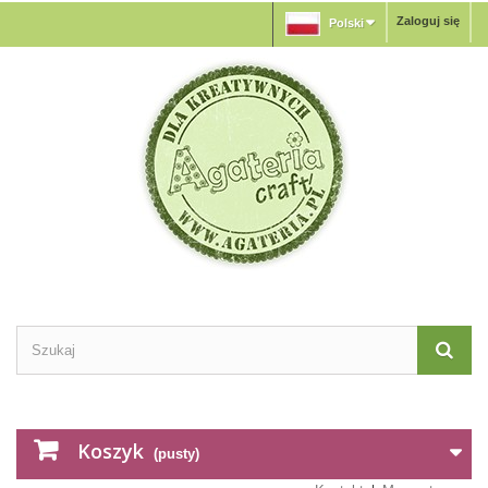
Zaloguj się
Polski
Koszyk
(pusty)