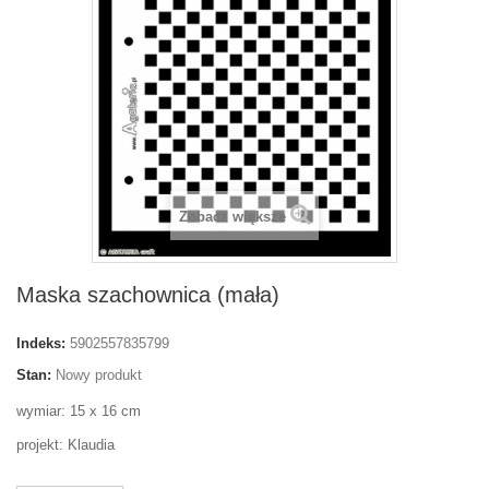
Zobacz większe
Maska szachownica (mała)
Indeks:
5902557835799
Stan:
Nowy produkt
wymiar: 15 x 16 cm
projekt: Klaudia