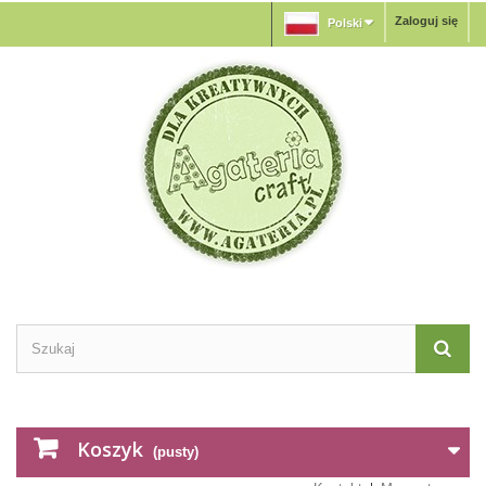
Zaloguj się
Polski
Koszyk
(pusty)