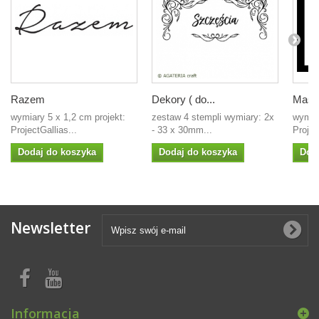
Razem
Dekory ( do...
Mask
wymiary 5 x 1,2 cm projekt:
zestaw 4 stempli wymiary: 2x
wymia
ProjectGallias...
- 33 x 30mm...
Proje
Dodaj do koszyka
Dodaj do koszyka
Dod
Newsletter
Informacja