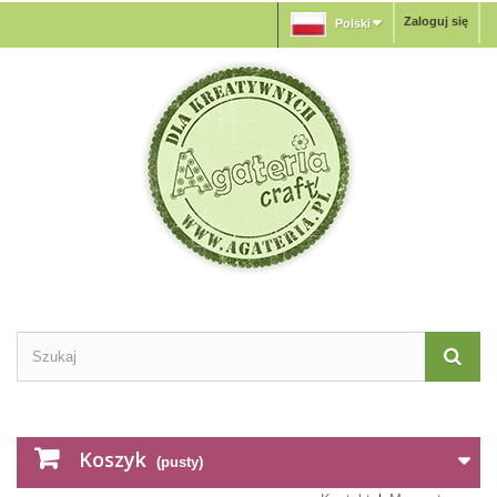
Zaloguj się
Polski
Koszyk
(pusty)