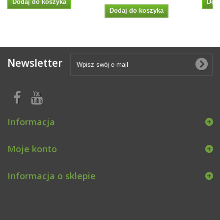
Dodaj do koszyka
Dod
Dodaj do koszyka
Newsletter
Informacja
Moje konto
Informacja o sklepie