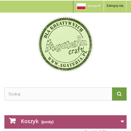
Zaloguj się
Polski
Koszyk
(pusty)