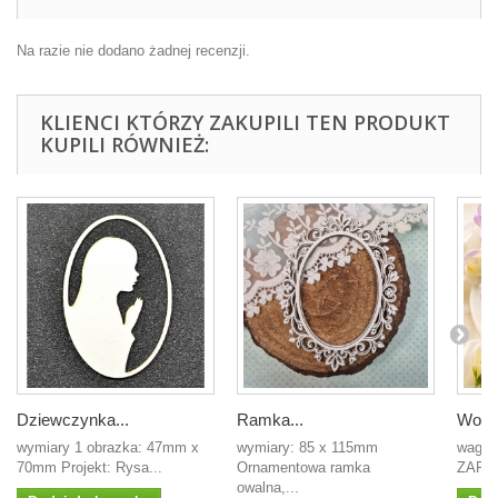
Na razie nie dodano żadnej recenzji.
KLIENCI KTÓRZY ZAKUPILI TEN PRODUKT
KUPILI RÓWNIEŻ:
Dziewczynka...
Ramka...
Wosk.
wymiary 1 obrazka: 47mm x
wymiary: 85 x 115mm
waga 
70mm Projekt: Rysa...
Ornamentowa ramka
ZAPAC
owalna,...