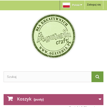
Zaloguj się
Polski
Koszyk
(pusty)