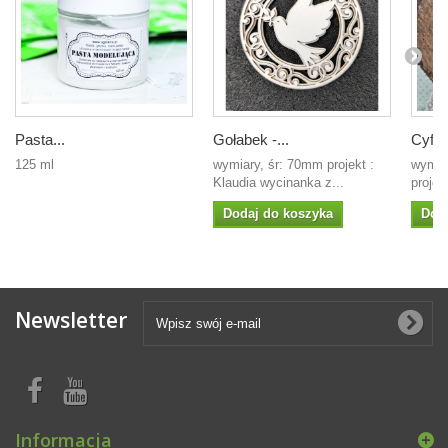
Pasta...
Gołabek -...
Cyfra.
125 ml
wymiary, śr: 70mm projekt :
wymia
Klaudia wycinanka z...
projek
Dodaj do koszyka
Dod
Newsletter
Informacja