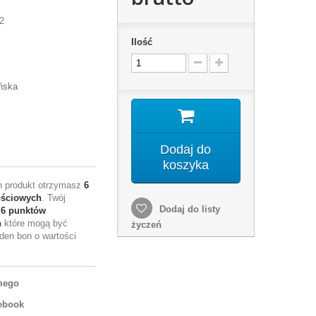
2
Ilość
ńska
Dodaj do
koszyka
en produkt otrzymasz
6
ościowych
. Twój
Dodaj do listy
e
6
punktów
h
które mogą być
życzeń
den bon o wartości
mego
ebook