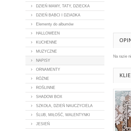
DZIEŃ MAMY, TATY, DZIECKA
DZIEŃ BABCI I DZIADKA
Elementy do albumów
HALLOWEEN
OPI
KUCHENNE
MUZYCZNE
Na razie n
NAPISY
ORNAMENTY
KLI
RÓŻNE
ROŚLINNE
SHADOW BOX
SZKOŁA, DZIEŃ NAUCZYCIELA
ŚLUB, MIŁOŚĆ, WALENTYNKI
JESIEŃ