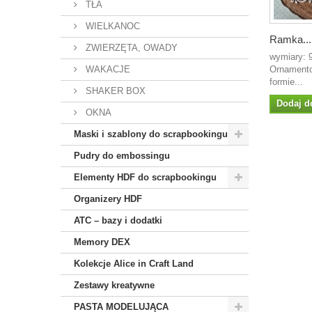
TŁA
WIELKANOC
Ramka...
ZWIERZĘTA, OWADY
wymiary:
WAKACJE
Ornament
formie...
SHAKER BOX
Dodaj d
OKNA
Maski i szablony do scrapbookingu
Pudry do embossingu
Elementy HDF do scrapbookingu
Organizery HDF
ATC – bazy i dodatki
Memory DEX
Kolekcje Alice in Craft Land
Zestawy kreatywne
PASTA MODELUJĄCA