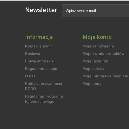
Newsletter
Informacja
Moje konto
Kontakt z nami
Moje zamówienia
Dostawa
Moje zwroty produktów
Prawa autorskie
Moje rachunki
Regulamin sklepu
Moje adresy
O nas
Moje informacje osobiste
Polityka prywatności
Moje bony
RODO
Regulamin programu
lojalnościowego