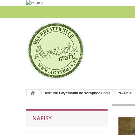
Tekturki i wycinanki do scrapbookingu
NAPISY
NAPISY