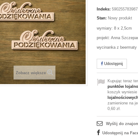
Indeks:
590255783987
Stan:
Nowy produkt
wymiary: 8 x 2,5cm
projekt: Anna Szczepa
wycinanka z beermaty
Udostępnij
Zobacz większe
Kupując teraz t
punktów lojaln
koszyk wyniesi
lojalnościowyc
zamienione na je
0,60 zł
.
Wyślij do znajo
Udostępnij na Fac