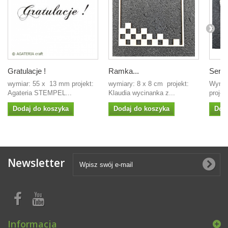
Gratulacje !
Ramka...
Serce 
wymiar: 55 x 13 mm projekt:
wymiary: 8 x 8 cm projekt:
Wymi
Agateria STEMPEL...
Klaudia wycinanka z...
projek
Dodaj do koszyka
Dodaj do koszyka
Dod
Newsletter
Informacja