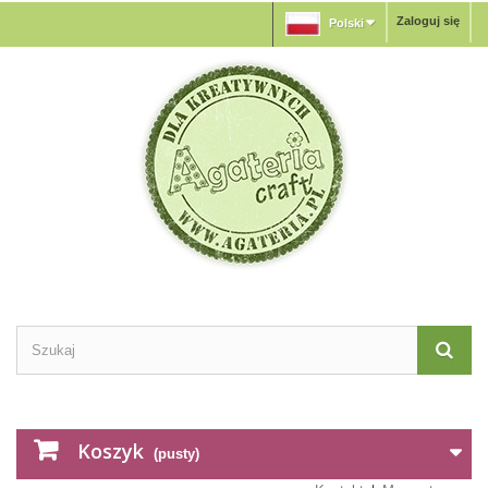
Zaloguj się
Polski
Koszyk
(pusty)