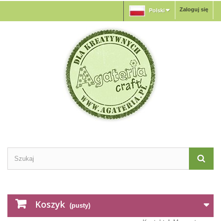
Zaloguj się
Polski
Koszyk
(pusty)