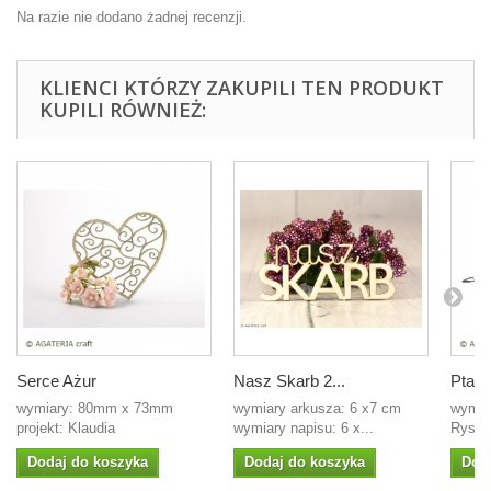
Na razie nie dodano żadnej recenzji.
KLIENCI KTÓRZY ZAKUPILI TEN PRODUKT
KUPILI RÓWNIEŻ:
Serce Ażur
Nasz Skarb 2...
Ptasz
wymiary: 80mm x 73mm
wymiary arkusza: 6 x7 cm
wymia
projekt: Klaudia
wymiary napisu: 6 x...
Rysa s
Dodaj do koszyka
Dodaj do koszyka
Dod