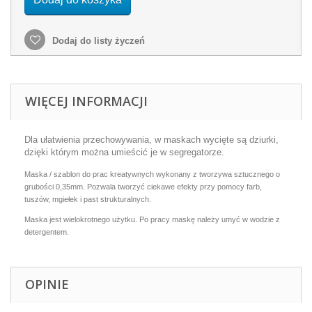
Dodaj do listy życzeń
WIĘCEJ INFORMACJI
Dla ułatwienia przechowywania, w maskach wycięte są dziurki,
dzięki którym można umieścić je w segregatorze.
Maska / szablon do prac kreatywnych wykonany z tworzywa sztucznego o
grubości 0,35mm. Pozwala tworzyć ciekawe efekty przy pomocy farb,
tuszów, mgiełek i past strukturalnych.
Maska jest wielokrotnego użytku. Po pracy maskę należy umyć w wodzie z
detergentem.
OPINIE