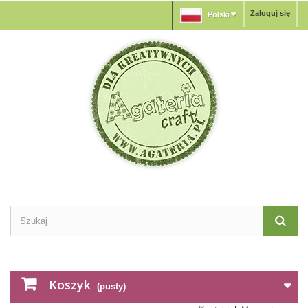
Zaloguj się
Polski
Koszyk
(pusty)