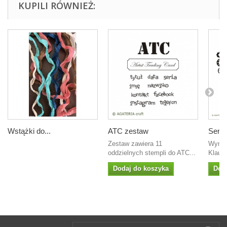
KUPILI RÓWNIEŻ:
Wstążki do...
ATC zestaw
Serce 
Zestaw zawiera 11
Wymia
oddzielnych stempli do ATC...
Klaudi
Dodaj do koszyka
Dod