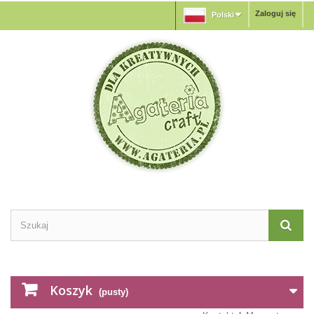
Zaloguj się
Polski
Koszyk
(pusty)