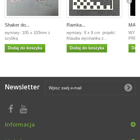
Shaker do...
Ramka...
MASK
wymiary: 105 x 103mm z
wymiary: 8 x 8 cm projekt:
WYMIA
szybką
Klaudia wycinanka z...
PROJE
Dodaj do koszyka
Dodaj do koszyka
Dod
Newsletter
Informacja