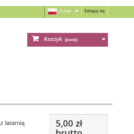
Zaloguj się
Polski
Koszyk
(pusty)
5,00 zł
z latarnią
brutto