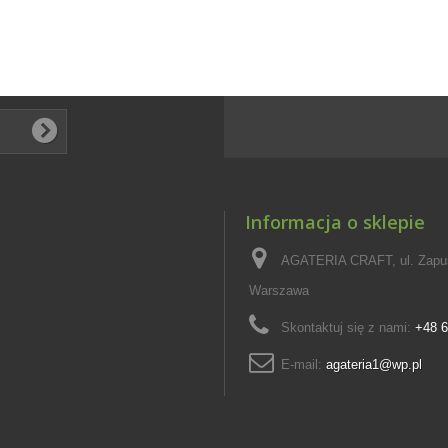
Informacja o sklepie
AGATERIA CRAFT, ul. Zapus
Warszawa
Skontaktuj się z nami:
+48 6
E-mail:
agateria1@wp.pl