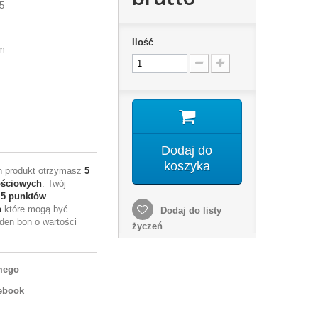
5
Ilość
cm
Dodaj do
koszyka
en produkt otrzymasz
5
ościowych
. Twój
e
5
punktów
h
które mogą być
Dodaj do listy
den bon o wartości
życzeń
mego
ebook