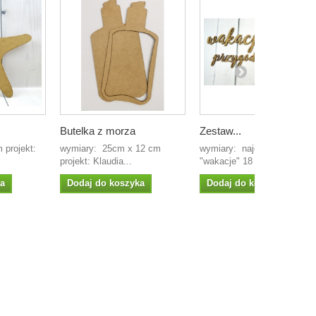
Butelka z morza
Zestaw...
 projekt:
wymiary: 25cm x 12 cm
wymiary: najdłuższy wyraz
.
projekt: Klaudia...
"wakacje" 18 cm...
ka
Dodaj do koszyka
Dodaj do koszyka