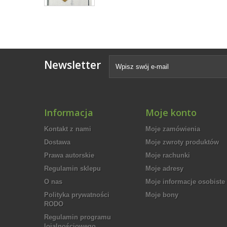
Newsletter
Informacja
Moje konto
Kontakt z nami
Moje zamówienia
Dostawa
Moje zwroty produktów
Prawa autorskie
Moje rachunki
Regulamin sklepu
Moje adresy
O nas
Moje informacje osobiste
Polityka prywatności
Moje bony
RODO
Regulamin programu
lojalnościowego