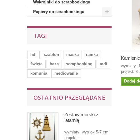
Wykrojniki do scrapbookingu
Papiery do scrapbookingu
TAGI
hdf
szablon
maska
ramka
Kamienic
święta
baza
scrapbooking
mdf
wymiary: 
projekt: Kl
komunia
mediowanie
Dodaj d
OSTATNIO PRZEGLĄDANE
Zestaw morski z
latarnią
wymiary: wys ok 5-7 cm
projekt:...