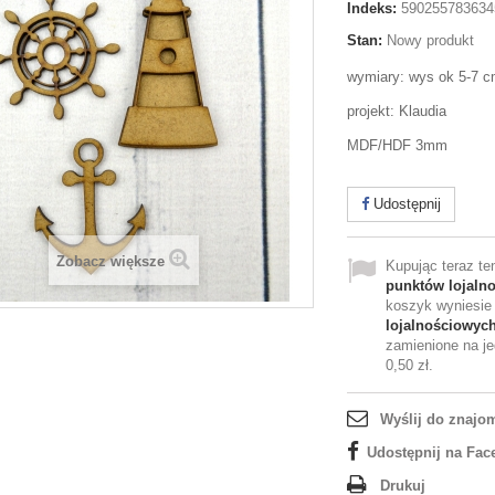
Indeks:
590255783634
Stan:
Nowy produkt
wymiary: wys ok 5-7 
projekt: Klaudia
MDF/HDF 3mm
Udostępnij
Zobacz większe
Kupując teraz t
punktów lojaln
koszyk wyniesi
lojalnościowyc
zamienione na je
0,50 zł
.
Wyślij do znajo
Udostępnij na Fac
Drukuj