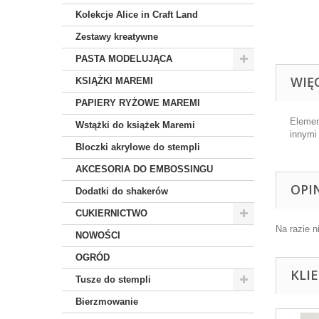
Kolekcje Alice in Craft Land
Zestawy kreatywne
PASTA MODELUJĄCA
WIĘ
KSIĄŻKI MAREMI
PAPIERY RYŻOWE MAREMI
Elemen
Wstążki do książek Maremi
innymi
Bloczki akrylowe do stempli
AKCESORIA DO EMBOSSINGU
OPI
Dodatki do shakerów
CUKIERNICTWO
Na razie n
NOWOŚCI
OGRÓD
KLI
Tusze do stempli
Bierzmowanie