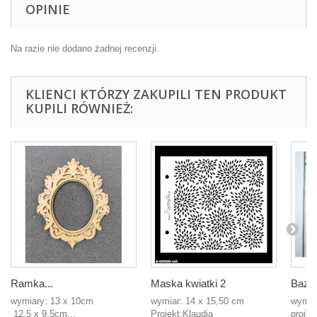
OPINIE
Na razie nie dodano żadnej recenzji.
KLIENCI KTÓRZY ZAKUPILI TEN PRODUKT
KUPILI RÓWNIEŻ:
Ramka...
Maska kwiatki 2
Baza 
wymiary: 13 x 10cm
wymiar: 14 x 15,50 cm
wymia
12,5 x 9,5cm...
Projekt:Klaudia
proje