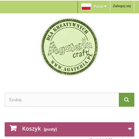
Zaloguj się
Polski
Koszyk
(pusty)