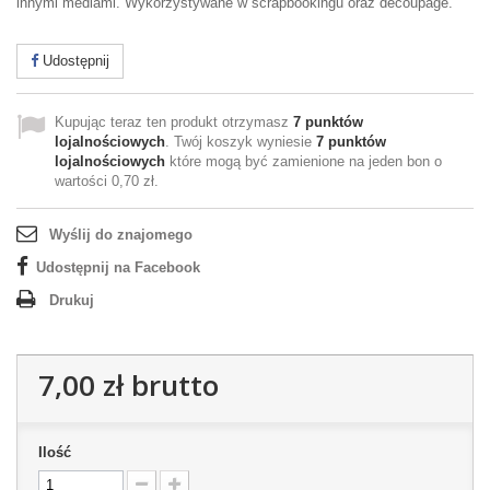
innymi mediami. Wykorzystywane w scrapbookingu oraz decoupage.
Udostępnij
Kupując teraz ten produkt otrzymasz
7
punktów
lojalnościowych
. Twój koszyk wyniesie
7
punktów
lojalnościowych
które mogą być zamienione na jeden bon o
wartości
0,70 zł
.
Wyślij do znajomego
Udostępnij na Facebook
Drukuj
7,00 zł
brutto
Ilość