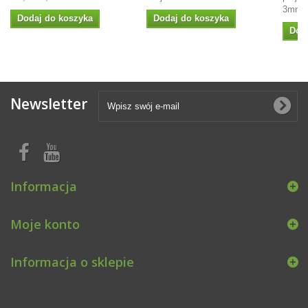
3mm
Dodaj do koszyka
Dodaj do koszyka
Dod
Newsletter
Informacja
Moje konto
Informacja o sklepie