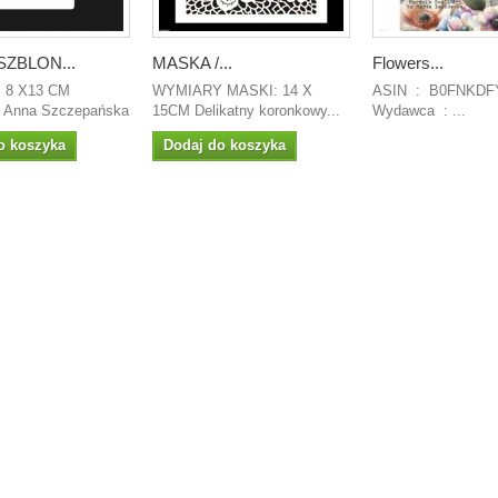
ZBLON...
MASKA /...
Flowers...
 8 X13 CM
WYMIARY MASKI: 14 X
ASIN ‏ : ‎ B0FNKDFYC8
Anna Szczepańska
15CM Delikatny koronkowy...
Wydawca ‏ : ‎...
o koszyka
Dodaj do koszyka