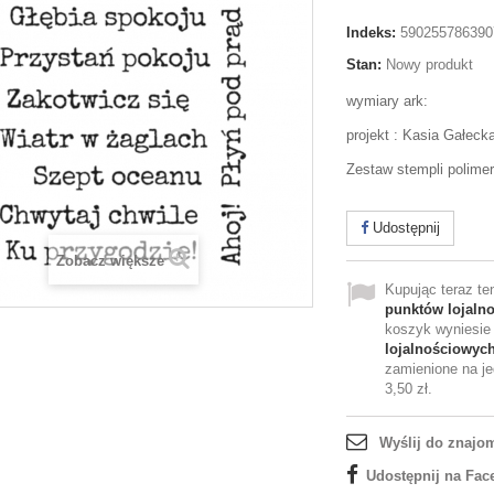
Indeks:
590255786390
Stan:
Nowy produkt
wymiary ark:
projekt : Kasia Gałeck
Zestaw stempli polime
Udostępnij
Zobacz większe
Kupując teraz t
punktów lojaln
koszyk wyniesi
lojalnościowyc
zamienione na je
3,50 zł
.
Wyślij do znajo
Udostępnij na Fac