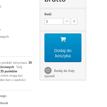
7
Ilość
a
rowych
Dodaj do
koszyka
en produkt otrzymasz
35
ościowych
. Twój
Dodaj do listy
e
35
punktów
h
które mogą być
życzeń
den bon o wartości
mego
ebook