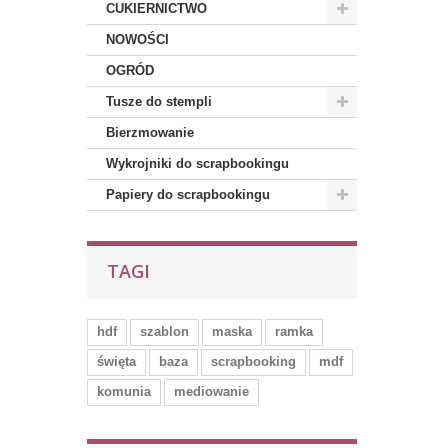
CUKIERNICTWO
NOWOŚCI
OGRÓD
Tusze do stempli
Bierzmowanie
Wykrojniki do scrapbookingu
Papiery do scrapbookingu
TAGI
hdf
szablon
maska
ramka
święta
baza
scrapbooking
mdf
komunia
mediowanie