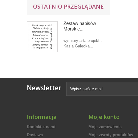
OSTATNIO PRZEGLĄDANE
Zestaw napisów
Morskie...
wymiary ark: projekt :
Kasia Gałecka...
Newsletter
Informacja
Moje konto
Kontakt z nami
Moje zamówienia
Dostawa
Moje zwroty produktów