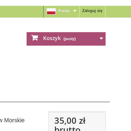
Zaloguj się
Polski
Koszyk
(pusty)
35,00 zł
w Morskie
brutto