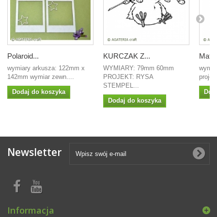
Polaroid...
KURCZAK Z...
Matyl
wymiary arkusza: 122mm x
WYMIARY: 79mm 60mm
wymia
142mm wymiar zewn....
PROJEKT: RYSA
proje
STEMPEL...
Dodaj do koszyka
Dod
Dodaj do koszyka
Newsletter
Informacja