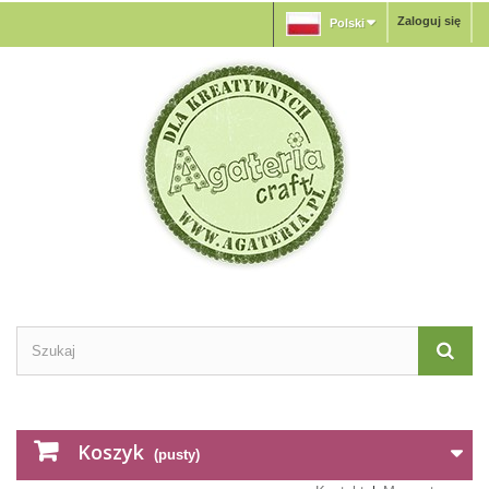
Zaloguj się
Polski
Koszyk
(pusty)