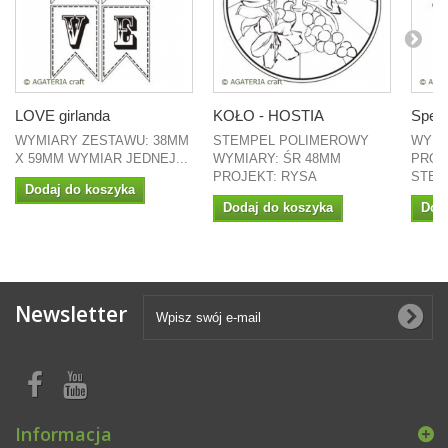
LOVE girlanda
KOŁO - HOSTIA
Spełni
WYMIARY ZESTAWU: 38MM
STEMPEL POLIMEROWY
WYMI
X 59MM WYMIAR JEDNEJ...
WYMIARY: ŚR 48MM
PROJ
PROJEKT: RYSA
STEMP
Dodaj do koszyka
Dodaj do koszyka
Dod
Newsletter
Informacja