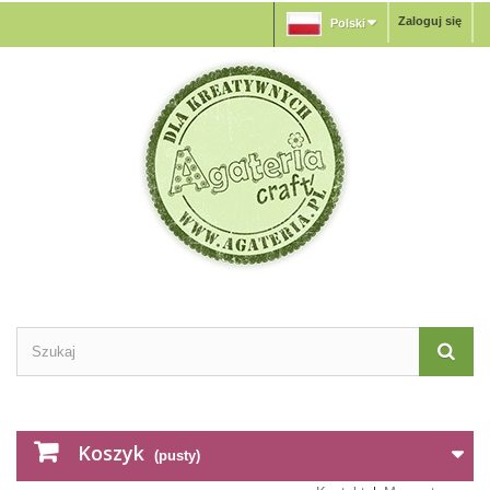
Zaloguj się
Polski
Koszyk
(pusty)