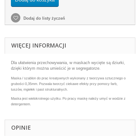
Dodaj do listy życzeń
WIĘCEJ INFORMACJI
Dla ułatwienia przechowywania, w maskach wycięte są dziurki,
dzięki którym można umieścić je w segregatorze.
Maska / szablon do prac kreatywnych wykonany z tworzywa sztucznego o
grubości 0,35mm. Pozwala tworzyć ciekawe efekty przy pomocy farb,
tuszów, mgiełek i past strukturalnych.
Maska jest wielokrotnego użytku. Po pracy maskę należy umyć w wodzie z
detergentem.
OPINIE