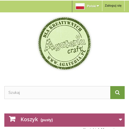
Zaloguj się
Polski
Koszyk
(pusty)