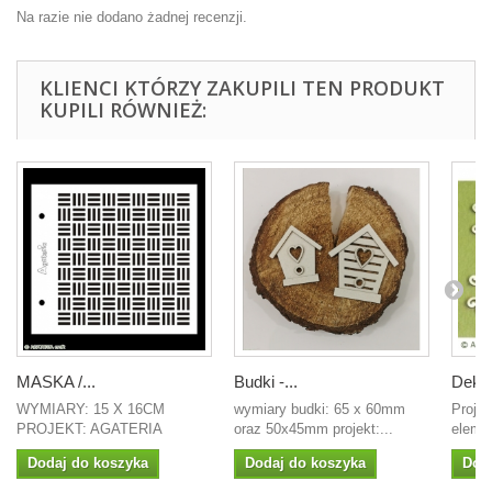
Na razie nie dodano żadnej recenzji.
KLIENCI KTÓRZY ZAKUPILI TEN PRODUKT
KUPILI RÓWNIEŻ:
MASKA /...
Budki -...
Dekor
WYMIARY: 15 X 16CM
wymiary budki: 65 x 60mm
Projek
PROJEKT: AGATERIA
oraz 50x45mm projekt:...
eleme
Dodaj do koszyka
Dodaj do koszyka
Dod