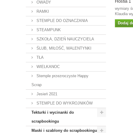
Hostia 1
OWADY
wymiary ś
RAMKI
Klaudia wy
STEMPLE DO OZNACZANIA
Dodaj d
STEAMPUNK
SZKOŁA, DZIEŃ NAUCZYCIELA
ŚLUB, MIŁOŚĆ, WALENTYNKI
TŁA
WIELKANOC
Stemple przezroczyste Happy
Scrap
Jesień 2021
STEMPLE DO WYKROJNIKÓW
Tekturki i wycinanki do
scrapbookingu
Maski i szablony do scrapbookingu