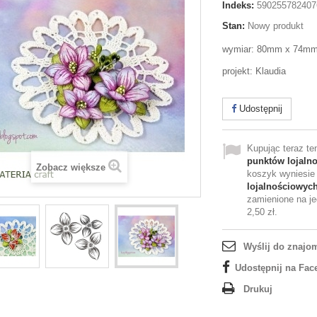
Indeks:
590255782407
Stan:
Nowy produkt
wymiar: 80mm x 74m
projekt: Klaudia
Udostępnij
Kupując teraz t
punktów lojaln
Zobacz większe
koszyk wyniesi
lojalnościowyc
zamienione na je
2,50 zł
.
Wyślij do znajo
Udostępnij na Fac
Drukuj