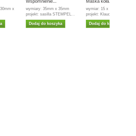
Wspomnienie...
Maska koła...
 130mm x
wymiary: 35mm x 35mm
wymiar: 15 x 16 cm
projekt: sasilla STEMPEL...
projekt: Klaudia
ka
Dodaj do koszyka
Dodaj do koszyka