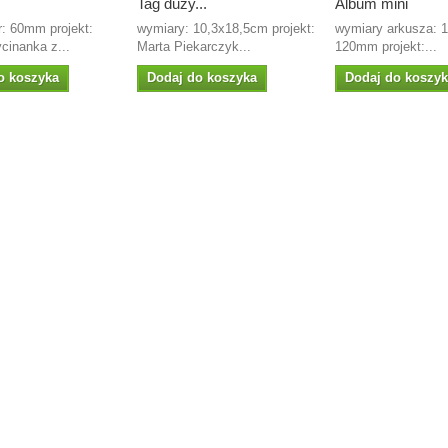
Tag duży...
Album mini
r: 60mm projekt:
wymiary: 10,3x18,5cm projekt:
wymiary arkusza:
cinanka z...
Marta Piekarczyk...
120mm projekt:...
o koszyka
Dodaj do koszyka
Dodaj do koszy