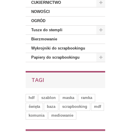
CUKIERNICTWO
NOWOŚCI
OGRÓD
Tusze do stempli
Bierzmowanie
Wykrojniki do scrapbookingu
Papiery do scrapbookingu
TAGI
hdf
szablon
maska
ramka
święta
baza
scrapbooking
mdf
komunia
mediowanie