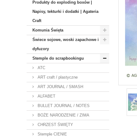
Produkty do exploding boxów |
Napisy, tekturki i dodatki | Agateria
Craft
Komunia Święta
Świece sojowe, woski zapachowe i
dyfuzory
Stemple do scrapbookingu
ATC
ART craft / plastyczne
ART JOURNAL / SMASH
ALFABET
BULLET JOURNAL / NOTES
BOŻE NARODZENIE / ZIMA
CHRZEST ŚWIĘTY
Stemple CIENIE