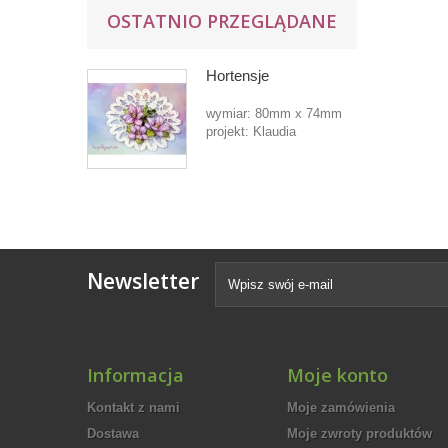
OSTATNIO PRZEGLĄDANE
Hortensje
wymiar: 80mm x 74mm
projekt: Klaudia
Newsletter
Informacja
Moje konto
Kontakt z nami
Moje zamówienia
Dostawa
Moje zwroty produktów