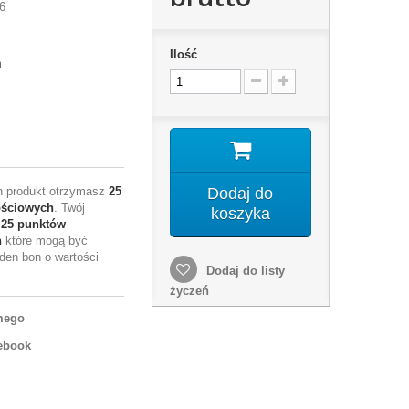
6
Ilość
m
en produkt otrzymasz
25
Dodaj do
ościowych
. Twój
koszyka
e
25
punktów
h
które mogą być
den bon o wartości
Dodaj do listy
życzeń
mego
ebook