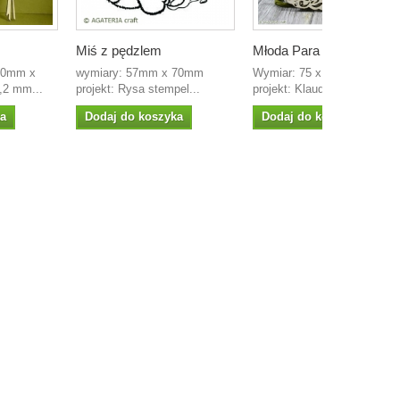
Miś z pędzlem
Młoda Para 2
100mm x
wymiary: 57mm x 70mm
Wymiar: 75 x 110mm
,2 mm...
projekt: Rysa stempel...
projekt: Klaudia wycinanka z
ka
Dodaj do koszyka
Dodaj do koszyka