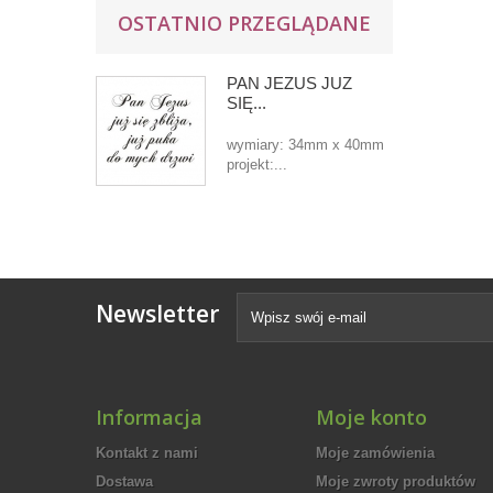
OSTATNIO PRZEGLĄDANE
PAN JEZUS JUŻ
SIĘ...
wymiary: 34mm x 40mm
projekt:...
Newsletter
Informacja
Moje konto
Kontakt z nami
Moje zamówienia
Dostawa
Moje zwroty produktów