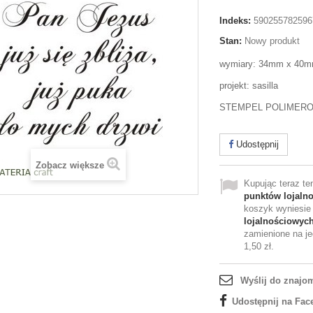
Indeks:
590255782596
Stan:
Nowy produkt
wymiary: 34mm x 40
projekt: sasilla
STEMPEL POLIMER
Udostępnij
Zobacz większe
Kupując teraz t
punktów lojaln
koszyk wyniesi
lojalnościowyc
zamienione na je
1,50 zł
.
Wyślij do znajo
Udostępnij na Fac