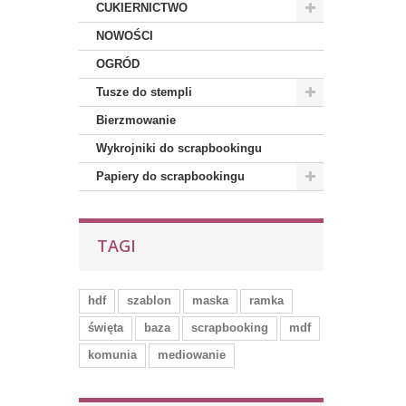
CUKIERNICTWO
NOWOŚCI
OGRÓD
Tusze do stempli
Bierzmowanie
Wykrojniki do scrapbookingu
Papiery do scrapbookingu
TAGI
hdf
szablon
maska
ramka
święta
baza
scrapbooking
mdf
komunia
mediowanie