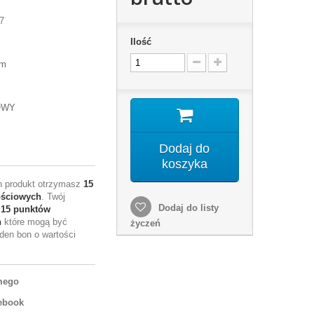
7
Ilość
mm
OWY
Dodaj do
koszyka
en produkt otrzymasz
15
ościowych
. Twój
Dodaj do listy
e
15
punktów
h
które mogą być
życzeń
den bon o wartości
mego
ebook