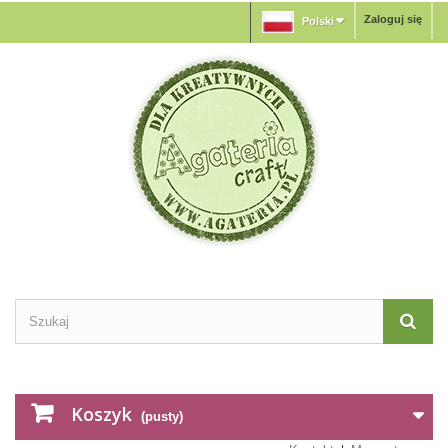
Zaloguj się
Polski
Koszyk
(pusty)