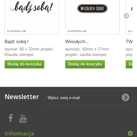
Bądź sobą !
Wesołych...
TWOJ
wymiar: 80 x 22mm projekt:
wymiary: 60mm x 17mm
wymia
Klaudia stempel...
projekt: sasilla stempel...
projek
Dodaj do koszyka
Dodaj do koszyka
Dod
Newsletter
Informacja