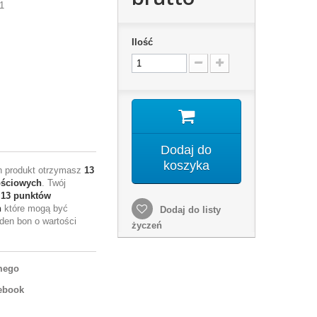
1
Ilość
Dodaj do
koszyka
en produkt otrzymasz
13
ościowych
. Twój
e
13
punktów
h
które mogą być
Dodaj do listy
den bon o wartości
życzeń
mego
ebook