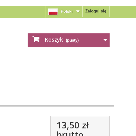
Zaloguj się
Polski
Koszyk
(pusty)
13,50 zł
brutto