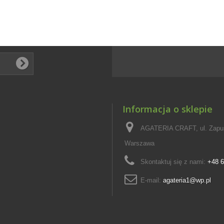
Informacja o sklepie
AGATERIA CRAFT, ul. Zapus
Warszawa
Skontaktuj się z nami:
+48 6
E-mail:
agateria1@wp.pl