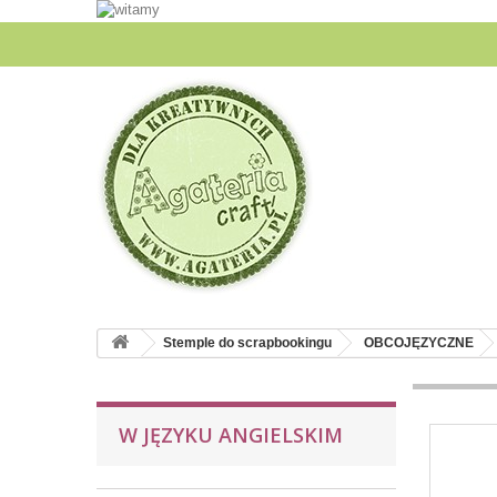
Stemple do scrapbookingu
OBCOJĘZYCZNE
W JĘZYKU ANGIELSKIM