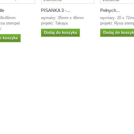
tle
PISANKA 3 -...
Pełnych...
 48x46mm
wymairy: 35mm x 46mm
wymiary: 20 x 72
ysa stempel
projekt: Takaya
projekt: Rysa stemp
y
Dodaj do koszyka
Dodaj do koszy
o koszyka