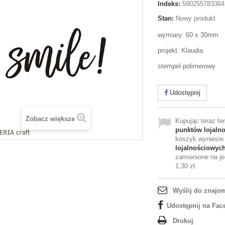
Indeks:
590255783364
Stan:
Nowy produkt
wymiary: 60 x 30mm
projekt: Klaudia
stempel polimerowy
Udostępnij
Zobacz większe
Kupując teraz t
punktów lojaln
koszyk wyniesi
lojalnościowyc
zamienione na je
1,30 zł
.
Wyślij do znajo
Udostępnij na Fac
Drukuj