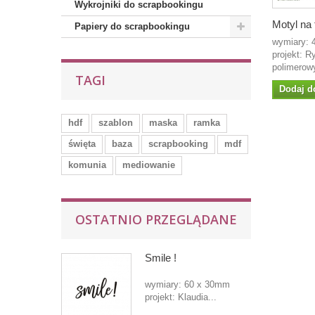
Wykrojniki do scrapbookingu
Motyl na 
Papiery do scrapbookingu
wymiary:
projekt: R
polimerow
TAGI
Dodaj d
hdf
szablon
maska
ramka
święta
baza
scrapbooking
mdf
komunia
mediowanie
OSTATNIO PRZEGLĄDANE
Smile !
wymiary: 60 x 30mm
projekt: Klaudia...