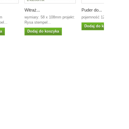
Witraż...
Puder do...
mm
wymiary: 58 x 108mm projekt:
pojemność 12 g Agateria
el...
Rysa stempel...
Dodaj do koszyka
ka
Dodaj do koszyka